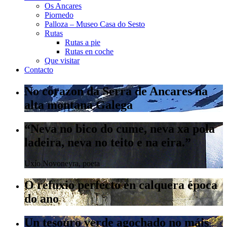
Os Ancares
Piornedo
Palloza – Museo Casa do Sesto
Rutas
Rutas a pie
Rutas en coche
Que visitar
Contacto
No corazon da Serra de Ancares na
alta montana Galega
“Neva no bico do cume, neva xa pola
ladeira, neva no teito e na eira.”
Uxío Novoneyra, poeta
O refuxio perfecto en calquera época
do ano
Un tesouro verde agochado no máis