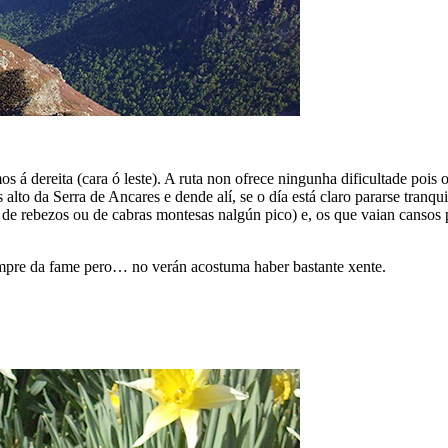
á dereita (cara ó leste). A ruta non ofrece ningunha dificultade pois 
to da Serra de Ancares e dende alí, se o día está claro pararse tranqu
e rebezos ou de cabras montesas nalgún pico) e, os que vaian cansos p
empre da fame pero… no verán acostuma haber bastante xente.