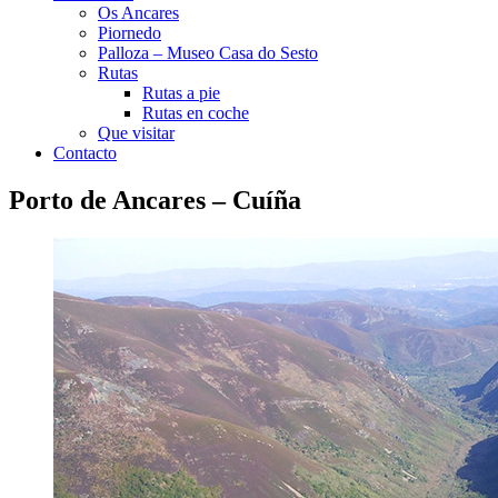
Os Ancares
Piornedo
Palloza – Museo Casa do Sesto
Rutas
Rutas a pie
Rutas en coche
Que visitar
Contacto
Porto de Ancares – Cuíña